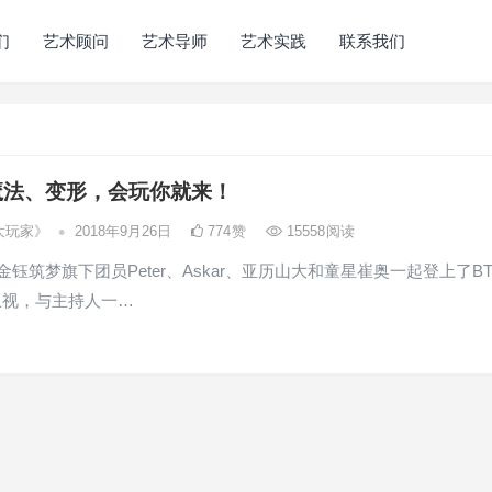
们
艺术顾问
艺术导师
艺术实践
联系我们
魔法、变形，会玩你就来！
•
大玩家》
2018年9月26日
774
赞
15558
阅读
，金钰筑梦旗下团员Peter、Askar、亚历山大和童星崔奥一起登上了BT
卫视，与主持人一…