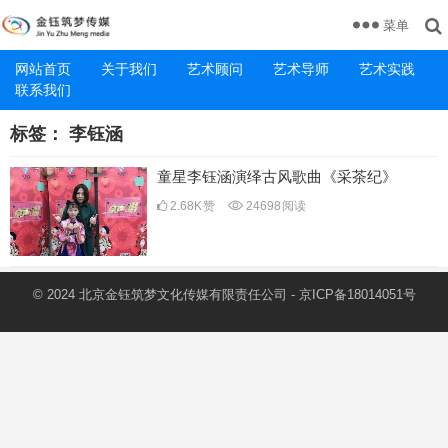
菜单
网站首页
关于我们
艺术顾问
艺术导师
艺术实践
联系我们
标签：
李钰涵
童星李钰涵演绎古风歌曲《采茶纪》
2.68K
赞
24698
阅读
© 2024 北京金钰筑梦文化传媒有限责任公司 -
京ICP备18014051号