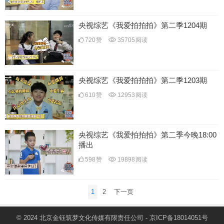
央视综艺《我爱拍拍拍》第二季1204期
720
赞
35705
阅读
央视综艺《我爱拍拍拍》第二季1203期
610
赞
12953
阅读
央视综艺《我爱拍拍拍》第二季今晚18:00
播出
598
赞
19898
阅读
文
1
2
下一页
章
分
© 2024 北京金钰筑梦文化传媒有限责任公司 -
京ICP备18014051号
页