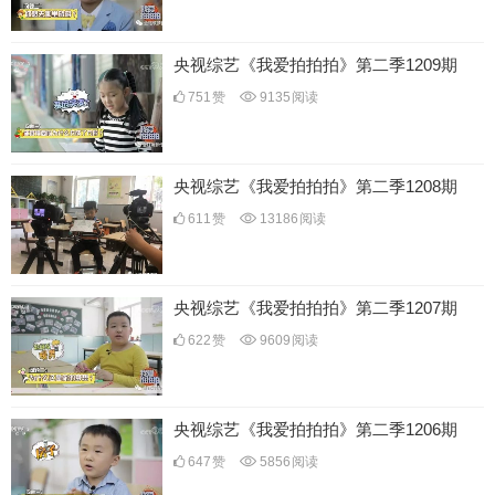
央视综艺《我爱拍拍拍》第二季1209期
751
赞
9135
阅读
央视综艺《我爱拍拍拍》第二季1208期
611
赞
13186
阅读
央视综艺《我爱拍拍拍》第二季1207期
622
赞
9609
阅读
央视综艺《我爱拍拍拍》第二季1206期
647
赞
5856
阅读