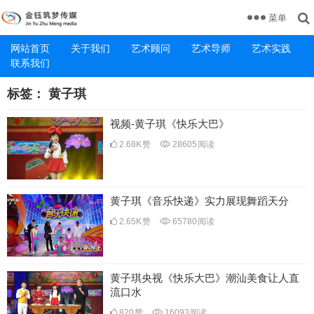
菜单
网站首页
关于我们
艺术顾问
艺术导师
艺术实践
联系我们
标签：
黄子琪
视频-黄子琪《快乐大巴》
2.68K
赞
28605
阅读
黄子琪《音乐快递》实力展现舞蹈天分
2.65K
赞
65780
阅读
黄子琪央视《快乐大巴》潮汕美食让人直
流口水
820
赞
16093
阅读