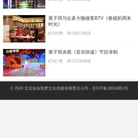
黄子琪与众多大咖做客BTV《春妮的周末
时光》
555
赞
58113
阅读
黄子琪央视《音乐快递》节目录制
811
赞
27238
阅读
© 2024 北京金钰筑梦文化传媒有限责任公司 -
京ICP备18014051号