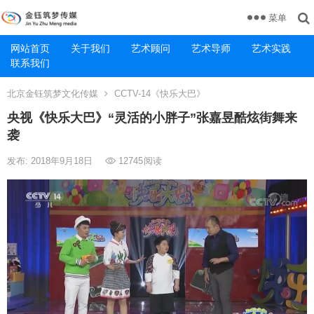
菜单
网站首页
关于我们
艺术顾问
艺术导师
艺术实践
联系我们
北京金钰筑梦文化传媒
CCTV-14《快乐大巴》
央视《快乐大巴》“灵活的小胖子”张嘉昱酷炫街舞来
袭
发布: 2018年9月18日
12745
阅读