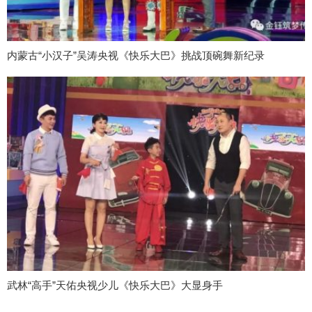
内蒙古“小汉子”吴涛央视《快乐大巴》挑战顶碗舞新纪录
武林“高手”天佑央视少儿《快乐大巴》大显身手