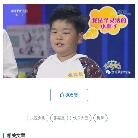
805
赞
央视少儿
张嘉昱
快乐大巴
街舞
相关文章