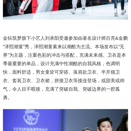
金钰筑梦旗下小艺人刘承阳受邀参加由著名设计师吕亮&金鹏
“泽熙潮童”秀，泽熙潮童素来以潮酷为主流。本场发布以“无
界”为主题，注重色彩的冲击与搭配，充满未来感。卫衣是本
季最重要的单品，设计充满中性潮酷的自我风格，色调明
快，面料舒适，男女童皆可穿搭。落肩款卫衣、半开领卫
衣、套装卫衣、卫衣裙，拼接卫衣等接连登场，或甜美或帅
气，令人目不暇接，充满了突破自我、突破边界的一腔孤
勇。