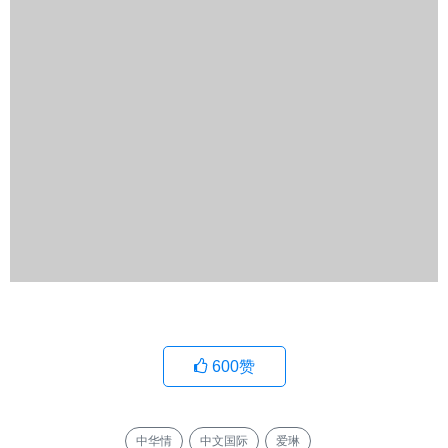
600
赞
中华情
中文国际
爱琳