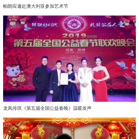
帕朗应邀赴澳大利亚参加艺术节
龙凤传琪《第五届全国公益春晚》温暖发声