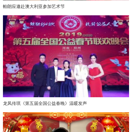
帕朗应邀赴澳大利亚参加艺术节
龙凤传琪《第五届全国公益春晚》温暖发声