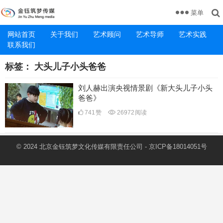
菜单
网站首页
关于我们
艺术顾问
艺术导师
艺术实践
联系我们
标签：
大头儿子小头爸爸
刘人赫出演央视情景剧《新大头儿子小头
爸爸》
741
赞
26972
阅读
© 2024 北京金钰筑梦文化传媒有限责任公司 -
京ICP备18014051号