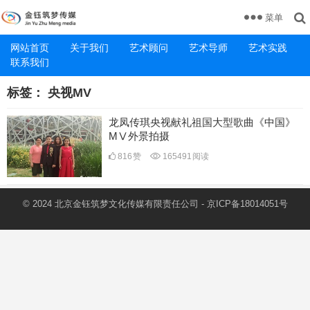
菜单
网站首页
关于我们
艺术顾问
艺术导师
艺术实践
联系我们
标签：
央视MV
龙凤传琪央视献礼祖国大型歌曲《中国》
MⅤ外景拍摄
816
赞
165491
阅读
© 2024 北京金钰筑梦文化传媒有限责任公司 -
京ICP备18014051号